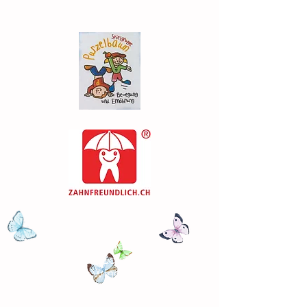
besetzt
Jedes Kind ist etwas besonderes.
Kinder sind wie Schmetterlinge im
Wind...
Manche fliegen höher als andere,
doch alle fliegen so gut sie