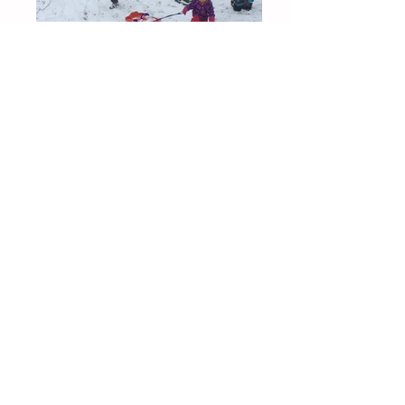
Waldspielgruppe Schildchrötli
Waldhaus
5619 Büttikon
Susanne Hausherr,
Schulhausstrasse 7, 5619 Uezwil
|
urs.hausherr@bluewin.ch