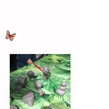
können...
Warum vergleichen wir sie
miteinander?
Jeder ist anders...Jeder ist etwas
besonderes...
Jeder ist wunderbar und
einzigartig!!!