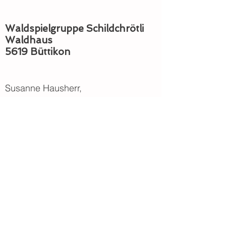
Waldspielgruppe Schildchrötli
Waldhaus
5619 Büttikon
Susanne Hausherr,
Schulhausstrasse 7, 5619 Uezwil
|
urs.hausherr@bluewin.ch